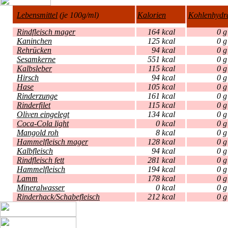
Lebensmittel
(je 100g/ml)
Kalorien
Kohlenhydr
Rindfleisch mager
164 kcal
Kaninchen
125 kcal
Rehrücken
94 kcal
Sesamkerne
551 kcal
Kalbsleber
115 kcal
Hirsch
94 kcal
Hase
105 kcal
Rinderzunge
161 kcal
Rinderfilet
115 kcal
Oliven eingelegt
134 kcal
Coca-Cola light
0 kcal
Mangold roh
8 kcal
Hammelfleisch mager
128 kcal
Kalbfleisch
94 kcal
Rindfleisch fett
281 kcal
Hammelfleisch
194 kcal
Lamm
178 kcal
Mineralwasser
0 kcal
Rinderhack/Schabefleisch
212 kcal