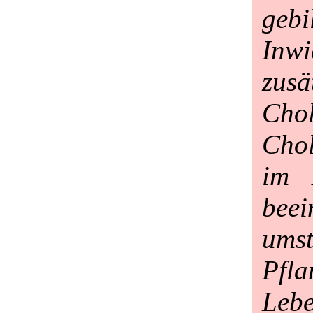
geb
Inw
zusä
Cho
Chol
im 
bee
umst
Pfla
Lebe