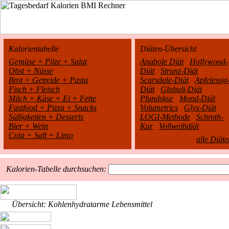
Kalorientabelle
Diäten-Übersicht
Gemüse + Pilze + Salat
Anabole Diät
Hollywood-
Obst + Nüsse
Diät
Strunz-Diät
Brot + Getreide + Pasta
Scarsdale-Diät
Apfelessig
Fisch + Fleisch
Diät
Globuli-Diät
Milch + Käse + Ei + Fette
Pfundskur
Mond-Diät
Fastfood + Pizza + Snacks
Volumetrics
Glyx-Diät
Süßigkeiten + Desserts
LOGI-Methode
Schroth-
Bier + Wein
Kur
Vollweibdiät
Cola + Saft + Limo
alle Diäte
Kalorien-Tabelle durchsuchen:
Übersicht: Kohlenhydratarme Lebensmittel