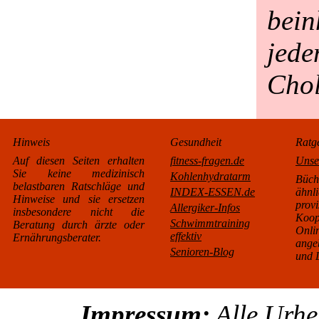
bei
jed
Chol
Hinweis
Gesundheit
Ratg
Auf diesen Seiten erhalten
fitness-fragen.de
Unse
Sie keine medizinisch
Kohlenhydratarm
Büc
belastbaren Ratschläge und
INDEX-ESSEN.de
äh
Hinweise und sie ersetzen
pro
Allergiker-Infos
insbesondere nicht die
Koo
Schwimmtraining
Beratung durch ärzte oder
Onl
effektiv
Ernährungsberater.
ange
Senioren-Blog
und L
Impressum:
Alle Urhe