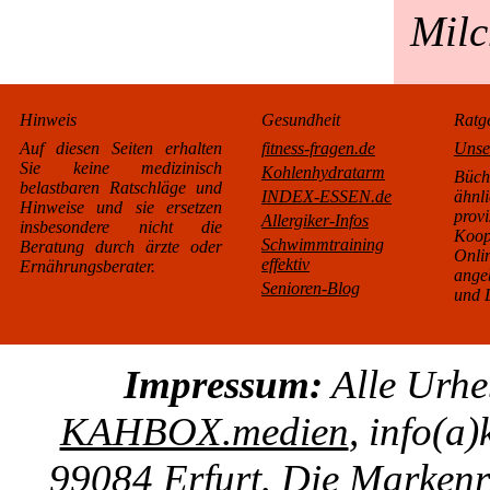
Milc
Hinweis
Gesundheit
Ratg
Auf diesen Seiten erhalten
fitness-fragen.de
Unse
Sie keine medizinisch
Kohlenhydratarm
Büc
belastbaren Ratschläge und
INDEX-ESSEN.de
äh
Hinweise und sie ersetzen
pro
Allergiker-Infos
insbesondere nicht die
Koo
Schwimmtraining
Beratung durch ärzte oder
Onl
effektiv
Ernährungsberater.
ange
Senioren-Blog
und L
Impressum:
Alle Urhe
KAHBOX.medien
, info(a
99084 Erfurt. Die Markenre