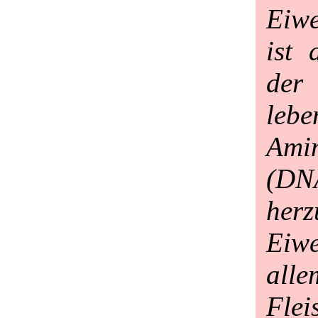
Eiwe
ist 
de
lebe
Ami
(DNA
herz
Eiw
alle
Fle