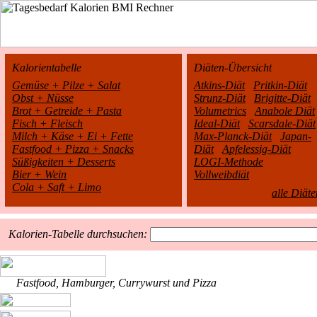
Kalorientabelle
Diäten-Übersicht
Gemüse + Pilze + Salat
Atkins-Diät
Pritkin-Diät
Obst + Nüsse
Strunz-Diät
Brigitte-Diät
Brot + Getreide + Pasta
Volumetrics
Anabole Diät
Fisch + Fleisch
Ideal-Diät
Scarsdale-Diät
Milch + Käse + Ei + Fette
Max-Planck-Diät
Japan-
Fastfood + Pizza + Snacks
Diät
Apfelessig-Diät
Süßigkeiten + Desserts
LOGI-Methode
Bier + Wein
Vollweibdiät
Cola + Saft + Limo
alle Diäte
Kalorien-Tabelle durchsuchen:
Fastfood, Hamburger, Currywurst und Pizza