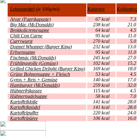
Lebensmittel
(je 100g/ml)
Kalorien
Kohlenhyd
Ajvar (Paprikapaste)
67 kcal
7
Big Mäc (McDonalds)
238 kcal
2
Brokkolicremesuppe
64 kcal
4
Chili Con Carne
95 kcal
1
Currywurst
270 kcal
5
Doppel Whopper (Burger King)
232 kcal
1
Erbsensuppe
95 kcal
1
Fischmäc (McDonalds)
245 kcal
2
Frühlingsrolle (Gemüse)
102 kcal
1
Grilled Chicken Delight (Burger King)
169 kcal
1
Grüne Bohnensuppe + Fleisch
53 kcal
4
Gyros + Reis + Gemüse
140 kcal
1
Hamburger (McDonalds)
259 kcal
3
Hühnerfrikassee
115 kcal
4
Hühnernudelsuppe
58 kcal
7
Kartoffelklöße
141 kcal
2
Kartoffelknödel
141 kcal
2
Kartoffelpuffer
220 kcal
2
Kartoffelpüree
106 kcal
1