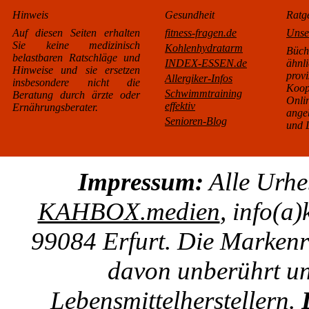
Hinweis
Gesundheit
Ratg
Auf diesen Seiten erhalten
fitness-fragen.de
Unse
Sie keine medizinisch
Kohlenhydratarm
Büc
belastbaren Ratschläge und
INDEX-ESSEN.de
äh
Hinweise und sie ersetzen
pro
Allergiker-Infos
insbesondere nicht die
Koo
Schwimmtraining
Beratung durch ärzte oder
Onl
effektiv
Ernährungsberater.
ange
Senioren-Blog
und L
Impressum:
Alle Urhe
KAHBOX.medien
, info(a
99084 Erfurt. Die Markenre
davon unberührt un
Lebensmittelherstellern.