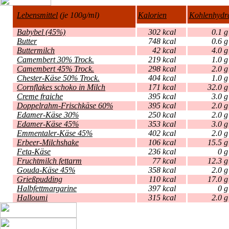
Lebensmittel
(je 100g/ml)
Kalorien
Kohlenhydr
Babybel (45%)
302 kcal
0
Butter
748 kcal
0
Buttermilch
42 kcal
4
Camembert 30% Trock.
219 kcal
1
Camembert 45% Trock.
298 kcal
2
Chester-Käse 50% Trock.
404 kcal
1
Cornflakes schoko in Milch
171 kcal
32
Creme fraiche
395 kcal
3
Doppelrahm-Frischkäse 60%
395 kcal
2
Edamer-Käse 30%
250 kcal
2
Edamer-Käse 45%
353 kcal
3
Emmentaler-Käse 45%
402 kcal
2
Erbeer-Milchshake
106 kcal
15
Feta-Käse
236 kcal
Fruchtmilch fettarm
77 kcal
12
Gouda-Käse 45%
358 kcal
2
Grießpudding
110 kcal
17
Halbfettmargarine
397 kcal
Halloumi
315 kcal
2