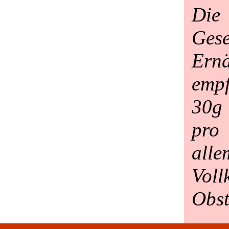
Die
Gese
Ern
emp
30g 
pro
al
Voll
Obst