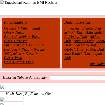
Kalorientabelle
Diäten-Übersicht
Gemüse + Pilze + Salat
Pfundskur
Brigitte-Diät
Obst + Nüsse
Schroth-Kur
Vollweibdiät
Brot + Getreide + Pasta
Apfelessig-Diät
Atkins-
Fisch + Fleisch
Diät
Anabole Diät
Ideal-
Milch + Käse + Ei + Fette
Diät
Scarsdale-Diät
Fastfood + Pizza + Snacks
Globuli-Diät
Pritkin-Diät
Süßigkeiten + Desserts
Max-Planck-Diät
Japan-
Bier + Wein
Diät
Cola + Saft + Limo
alle Diäte
Kalorien-Tabelle durchsuchen:
Milch, Käse, Ei, Fette und Öle