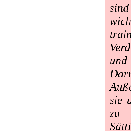
sin
wic
trai
Verd
und
Da
Auße
sie 
zu
Sätt