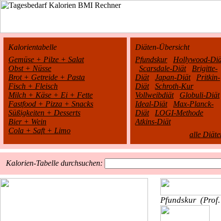
Kalorientabelle
Diäten-Übersicht
Gemüse + Pilze + Salat
Pfundskur
Hollywood-Diä
Obst + Nüsse
Scarsdale-Diät
Brigitte-
Brot + Getreide + Pasta
Diät
Japan-Diät
Pritkin-
Fisch + Fleisch
Diät
Schroth-Kur
Milch + Käse + Ei + Fette
Vollweibdiät
Globuli-Diät
Fastfood + Pizza + Snacks
Ideal-Diät
Max-Planck-
Süßigkeiten + Desserts
Diät
LOGI-Methode
Bier + Wein
Atkins-Diät
Cola + Saft + Limo
alle Diäte
Kalorien-Tabelle durchsuchen:
Pfundskur
(Prof.