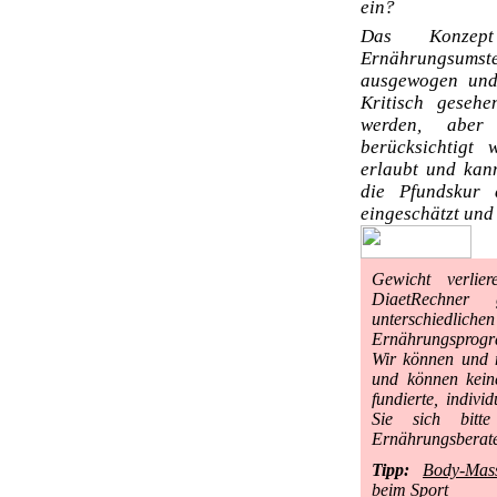
ein?
Das Konzep
Ernährungsums
ausgewogen und 
Kritisch gesehe
werden, aber 
berücksichtigt 
erlaubt und kan
die Pfundskur 
eingeschätzt und
Gewicht verlie
DiaetRechner
unterschiedli
Ernährungsprog
Wir können und 
und können keine
fundierte, indiv
Sie sich bitte
Ernährungsberate
Tipp:
Body-Mass
beim Sport