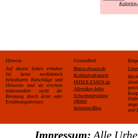
Kalorien-
Hinweis
Gesundheit
Ratg
Auf diesen Seiten erhalten
fitness-fragen.de
Unse
Sie keine medizinisch
Kohlenhydratarm
Büc
belastbaren Ratschläge und
INDEX-ESSEN.de
äh
Hinweise und sie ersetzen
pro
Allergiker-Infos
insbesondere nicht die
Koo
Schwimmtraining
Beratung durch ärzte oder
Onl
effektiv
Ernährungsberater.
ange
Senioren-Blog
und L
Impressum:
Alle Urhe