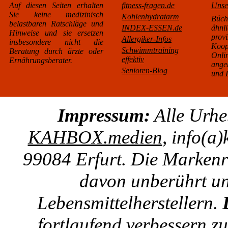
Auf diesen Seiten erhalten
fitness-fragen.de
Unse
Sie keine medizinisch
Kohlenhydratarm
Büc
belastbaren Ratschläge und
INDEX-ESSEN.de
äh
Hinweise und sie ersetzen
pro
Allergiker-Infos
insbesondere nicht die
Koo
Schwimmtraining
Beratung durch ärzte oder
Onl
effektiv
Ernährungsberater.
ange
Senioren-Blog
und L
Impressum:
Alle Urhe
KAHBOX.medien
, info(a
99084 Erfurt. Die Markenre
davon unberührt un
Lebensmittelherstellern.
fortlaufend verbessern z