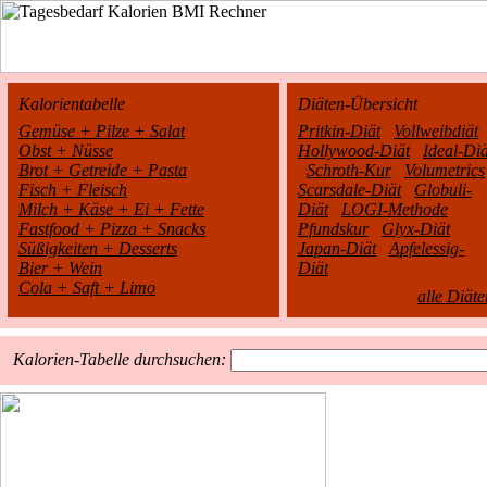
Kalorientabelle
Diäten-Übersicht
Gemüse + Pilze + Salat
Pritkin-Diät
Vollweibdiät
Obst + Nüsse
Hollywood-Diät
Ideal-Diä
Brot + Getreide + Pasta
Schroth-Kur
Volumetrics
Fisch + Fleisch
Scarsdale-Diät
Globuli-
Milch + Käse + Ei + Fette
Diät
LOGI-Methode
Fastfood + Pizza + Snacks
Pfundskur
Glyx-Diät
Süßigkeiten + Desserts
Japan-Diät
Apfelessig-
Bier + Wein
Diät
Cola + Saft + Limo
alle Diäte
Kalorien-Tabelle durchsuchen: