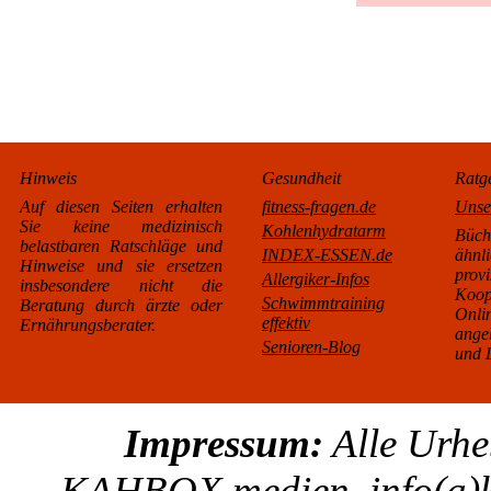
Hinweis
Gesundheit
Ratg
Auf diesen Seiten erhalten
fitness-fragen.de
Unse
Sie keine medizinisch
Kohlenhydratarm
Büc
belastbaren Ratschläge und
INDEX-ESSEN.de
äh
Hinweise und sie ersetzen
pro
Allergiker-Infos
insbesondere nicht die
Koo
Schwimmtraining
Beratung durch ärzte oder
Onl
effektiv
Ernährungsberater.
ange
Senioren-Blog
und L
Impressum:
Alle Urhe
KAHBOX.medien
, info(a