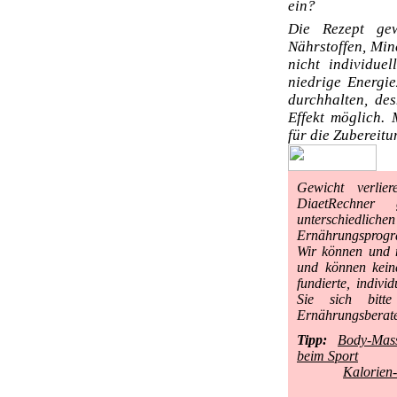
ein?
Die Rezept gew
Nährstoffen, Min
nicht individue
niedrige Energie
durchhalten, des
Effekt möglich. 
für die Zubereit
Gewicht verlie
DiaetRechner
unterschiedli
Ernährungsprog
Wir können und 
und können keine
fundierte, indiv
Sie sich bitte
Ernährungsberate
Tipp:
Body-Mass
beim Sport
Kalorien-