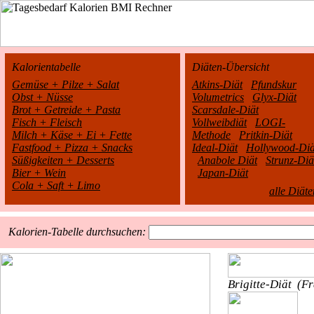
Kalorientabelle
Diäten-Übersicht
Gemüse + Pilze + Salat
Atkins-Diät
Pfundskur
Obst + Nüsse
Volumetrics
Glyx-Diät
Brot + Getreide + Pasta
Scarsdale-Diät
Fisch + Fleisch
Vollweibdiät
LOGI-
Milch + Käse + Ei + Fette
Methode
Pritkin-Diät
Fastfood + Pizza + Snacks
Ideal-Diät
Hollywood-Diä
Süßigkeiten + Desserts
Anabole Diät
Strunz-Diä
Bier + Wein
Japan-Diät
Cola + Saft + Limo
alle Diäte
Kalorien-Tabelle durchsuchen:
Brigitte-Diät
(Fr