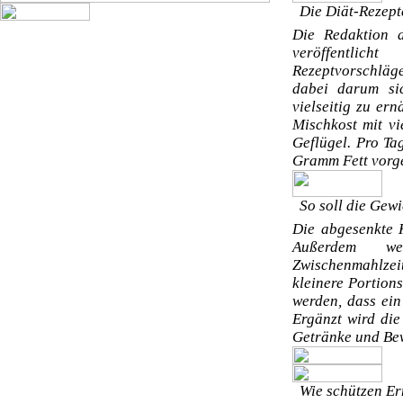
Die Diät-Rezepte
Die Redaktion d
veröffentlic
Rezeptvorschläg
dabei darum sic
vielseitig zu er
Mischkost mit vi
Geflügel. Pro Ta
Gramm Fett vorg
So soll die Gewi
Die abgesenkte K
Außerdem w
Zwischenmahlzeit
kleinere Portion
werden, dass ein
Ergänzt wird di
Getränke und Be
Wie schützen Er