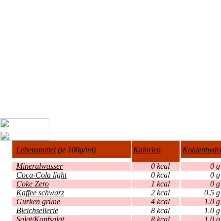
Lebensmittel
(je 100g/ml)
Kalorien
Kohlenhydr
Mineralwasser
0 kcal
Coca-Cola light
0 kcal
Coke Zero
1 kcal
Kaffee schwarz
2 kcal
0
Gurken grüne
4 kcal
1
Bleichsellerie
8 kcal
1
Salat/Kopfsalat
8 kcal
1