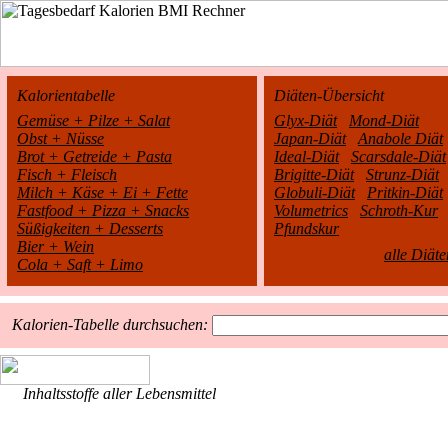
Kalorientabelle
Diäten-Übersicht
Gemüse + Pilze + Salat
Glyx-Diät
Mond-Diät
Obst + Nüsse
Japan-Diät
Anabole Diät
Brot + Getreide + Pasta
Ideal-Diät
Scarsdale-Diät
Fisch + Fleisch
Brigitte-Diät
Strunz-Diät
Milch + Käse + Ei + Fette
Globuli-Diät
Pritkin-Diät
Fastfood + Pizza + Snacks
Volumetrics
Schroth-Kur
Süßigkeiten + Desserts
Pfundskur
Bier + Wein
alle Diäte
Cola + Saft + Limo
Kalorien-Tabelle durchsuchen:
Inhaltsstoffe aller Lebensmittel