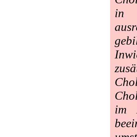
in
ausr
geb
Inw
zusä
Cho
Chol
im 
bee
umst