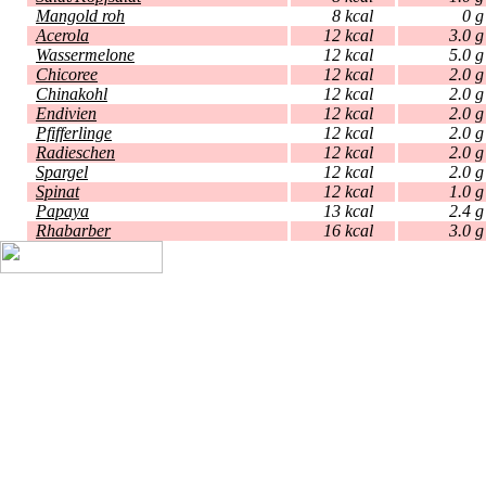
Mangold roh
8 kcal
Acerola
12 kcal
3
Wassermelone
12 kcal
5
Chicoree
12 kcal
2
Chinakohl
12 kcal
2
Endivien
12 kcal
2
Pfifferlinge
12 kcal
2
Radieschen
12 kcal
2
Spargel
12 kcal
2
Spinat
12 kcal
1
Papaya
13 kcal
2
Rhabarber
16 kcal
3