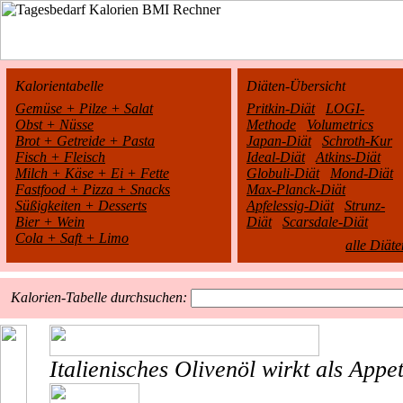
Kalorientabelle
Diäten-Übersicht
Gemüse + Pilze + Salat
Pritkin-Diät
LOGI-
Obst + Nüsse
Methode
Volumetrics
Brot + Getreide + Pasta
Japan-Diät
Schroth-Kur
Fisch + Fleisch
Ideal-Diät
Atkins-Diät
Milch + Käse + Ei + Fette
Globuli-Diät
Mond-Diät
Fastfood + Pizza + Snacks
Max-Planck-Diät
Süßigkeiten + Desserts
Apfelessig-Diät
Strunz-
Bier + Wein
Diät
Scarsdale-Diät
Cola + Saft + Limo
alle Diäte
Kalorien-Tabelle durchsuchen:
Italienisches Olivenöl wirkt als App