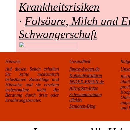
Krankheitsrisiken
·
Folsäure, Milch und Ei
Schwangerschaft
Hinweis
Gesundheit
Ratg
Auf diesen Seiten erhalten
fitness-fragen.de
Unse
Sie keine medizinisch
Kohlenhydratarm
Büc
belastbaren Ratschläge und
INDEX-ESSEN.de
äh
Hinweise und sie ersetzen
pro
Allergiker-Infos
insbesondere nicht die
Koo
Schwimmtraining
Beratung durch ärzte oder
Onl
effektiv
Ernährungsberater.
ange
Senioren-Blog
und L