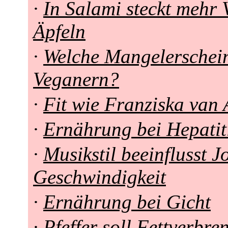
·
In Salami steckt mehr 
Äpfeln
·
Welche Mangelerschei
Veganern?
·
Fit wie Franziska van 
·
Ernährung bei Hepatit
·
Musikstil beeinflusst J
Geschwindigkeit
·
Ernährung bei Gicht
·
Pfeffer soll Fettverbr