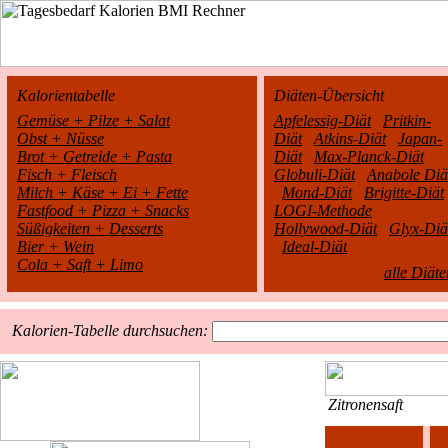
Kalorientabelle
Diäten-Übersicht
Gemüse + Pilze + Salat
Apfelessig-Diät
Pritkin-
Obst + Nüsse
Diät
Atkins-Diät
Japan-
Brot + Getreide + Pasta
Diät
Max-Planck-Diät
Fisch + Fleisch
Globuli-Diät
Anabole Diä
Milch + Käse + Ei + Fette
Mond-Diät
Brigitte-Diät
Fastfood + Pizza + Snacks
LOGI-Methode
Süßigkeiten + Desserts
Hollywood-Diät
Glyx-Diä
Bier + Wein
Ideal-Diät
Cola + Saft + Limo
alle Diäte
Kalorien-Tabelle durchsuchen:
Zitronensaft
1