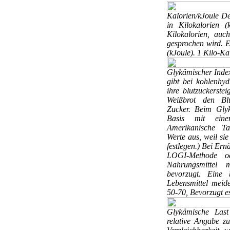
Kalorien/kJoule
De
in Kilokalorien 
Kilokalorien, auc
gesprochen wird. Eb
(kJoule). 1 Kilo-Ka
Glykämischer Ind
gibt bei kohlenhyd
ihre blutzuckerstei
Weißbrot den Blu
Zucker. Beim Gly
Basis mit ein
Amerikanische Ta
Werte aus, weil si
festlegen.) Bei Er
LOGI-Methode o
Nahrungsmittel 
bevorzugt. Eine b
Lebensmittel meid
50-70, Bevorzugt e
Glykämische Las
relative Angabe z