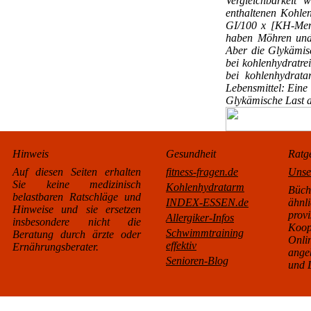
Vergleichbarkeit
enthaltenen Kohle
GI/100 x [KH-Menge
haben Möhren und 
Aber die Glykämisc
bei kohlenhydratrei
bei kohlenhydrata
Lebensmittel: Eine 
Glykämische Last a
Hinweis
Gesundheit
Ratg
Auf diesen Seiten erhalten
fitness-fragen.de
Unse
Sie keine medizinisch
Kohlenhydratarm
Büc
belastbaren Ratschläge und
INDEX-ESSEN.de
äh
Hinweise und sie ersetzen
pro
Allergiker-Infos
insbesondere nicht die
Koo
Schwimmtraining
Beratung durch ärzte oder
Onl
effektiv
Ernährungsberater.
ange
Senioren-Blog
und L