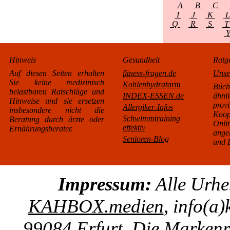
A
B
C
I
J
K
Q
R
S
Hinweis
Gesundheit
Ratg
Auf diesen Seiten erhalten
fitness-fragen.de
Unse
Sie keine medizinisch
Kohlenhydratarm
Büc
belastbaren Ratschläge und
INDEX-ESSEN.de
äh
Hinweise und sie ersetzen
pro
Allergiker-Infos
insbesondere nicht die
Koo
Schwimmtraining
Beratung durch ärzte oder
Onl
effektiv
Ernährungsberater.
ange
Senioren-Blog
und L
Impressum:
Alle Urhe
KAHBOX.medien
, info(a
99084 Erfurt. Die Markenre