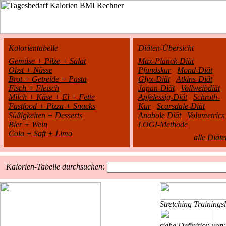
Kalorientabelle
Diäten-Übersicht
Gemüse + Pilze + Salat
Max-Planck-Diät
Obst + Nüsse
Pfundskur
Mond-Diät
Brot + Getreide + Pasta
Glyx-Diät
Atkins-Diät
Fisch + Fleisch
Japan-Diät
Vollweibdiät
Milch + Käse + Ei + Fette
Apfelessig-Diät
Schroth-
Fastfood + Pizza + Snacks
Kur
Scarsdale-Diät
Süßigkeiten + Desserts
Anabole Diät
Volumetrics
Bier + Wein
LOGI-Methode
Cola + Saft + Limo
alle Diäte
Kalorien-Tabelle durchsuchen:
Stretching
Trainings
siehe Definition von