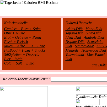
Kalorientabelle
Diäten-Übersicht
Gemüse + Pilze + Salat
Atkins-Diät
Mond-Diät
Obst + Nüsse
Japan-Diät
Glyx-Diät
Brot + Getreide + Pasta
Ideal-Diät
Anabole Diät
Fisch + Fleisch
Brigitte-Diät
Scarsdale-
Milch + Käse + Ei + Fette
Diät
Schroth-Kur
LOGI-
Fastfood + Pizza + Snacks
Methode
Hollywood-Diät
Süßigkeiten + Desserts
Vollweibdiät
Max-Planck-
Bier + Wein
Diät
Cola + Saft + Limo
alle Diäte
Kalorien-Tabelle durchsuchen:
Gynäkomastie
Train
Verweiblichung und