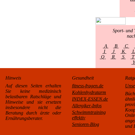
Sport- und 
nac
A
B
C
I
J
K
Q
R
S
Hinweis
Gesundheit
Ratg
Auf diesen Seiten erhalten
fitness-fragen.de
Unse
Sie keine medizinisch
Kohlenhydratarm
Büc
belastbaren Ratschläge und
INDEX-ESSEN.de
äh
Hinweise und sie ersetzen
pro
Allergiker-Infos
insbesondere nicht die
Koo
Schwimmtraining
Beratung durch ärzte oder
Onl
effektiv
Ernährungsberater.
ange
Senioren-Blog
und L