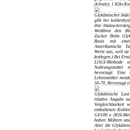
(kJoule). 1 Kilo-Ka
Glykämischer Ind
gibt bei kohlenhyd
ihre blutzuckerstei
Weißbrot den Blu
Zucker. Beim Gly
Basis mit ein
Amerikanische Ta
Werte aus, weil si
festlegen.) Bei Er
LOGI-Methode o
Nahrungsmittel 
bevorzugt. Eine b
Lebensmittel meid
50-70, Bevorzugt e
Glykämische Las
relative Angabe z
Vergleichbarkeit
enthaltenen Kohle
GI/100 x [KH-Menge
haben Möhren und 
Aber die Glykämisc