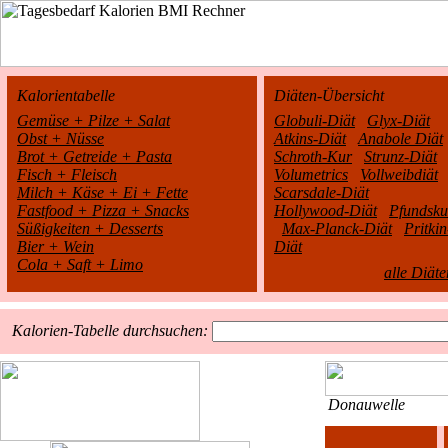
Kalorientabelle
Diäten-Übersicht
Gemüse + Pilze + Salat
Globuli-Diät
Glyx-Diät
Obst + Nüsse
Atkins-Diät
Anabole Diät
Brot + Getreide + Pasta
Schroth-Kur
Strunz-Diät
Fisch + Fleisch
Volumetrics
Vollweibdiät
Milch + Käse + Ei + Fette
Scarsdale-Diät
Fastfood + Pizza + Snacks
Hollywood-Diät
Pfundsku
Süßigkeiten + Desserts
Max-Planck-Diät
Pritkin
Bier + Wein
Diät
Cola + Saft + Limo
alle Diäte
Kalorien-Tabelle durchsuchen:
Donauwelle