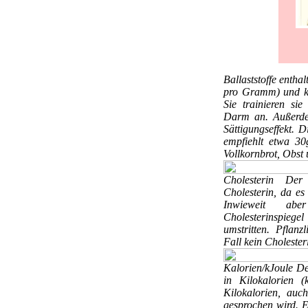
Ballaststoffe
enthal
pro Gramm) und kei
Sie trainieren si
Darm an. Außerde
Sättigungseffekt. 
empfiehlt etwa 30
Vollkornbrot, Obst
Cholesterin
Der 
Cholesterin, da es
Inwieweit abe
Cholesterinspieg
umstritten. Pflanz
Fall kein Cholester
Kalorien/kJoule
De
in Kilokalorien 
Kilokalorien, auc
gesprochen wird. Eb