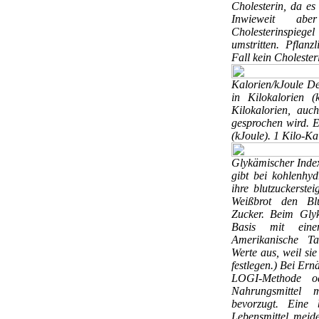
Cholesterin, da es
Inwieweit abe
Cholesterinspieg
umstritten. Pflanz
Fall kein Cholester
Kalorien/kJoule
De
in Kilokalorien 
Kilokalorien, auc
gesprochen wird. Eb
(kJoule). 1 Kilo-Ka
Glykämischer Ind
gibt bei kohlenhyd
ihre blutzuckerstei
Weißbrot den Blu
Zucker. Beim Gly
Basis mit ein
Amerikanische Ta
Werte aus, weil si
festlegen.) Bei Er
LOGI-Methode o
Nahrungsmittel 
bevorzugt. Eine b
Lebensmittel meid