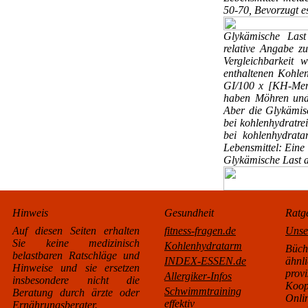
50-70, Bevorzugt e
Glykämische Las
relative Angabe z
Vergleichbarkeit
enthaltenen Kohle
GI/100 x [KH-Menge
haben Möhren und 
Aber die Glykämisc
bei kohlenhydratrei
bei kohlenhydrata
Lebensmittel: Eine 
Glykämische Last a
Hinweis
Gesundheit
Ratg
Auf diesen Seiten erhalten
fitness-fragen.de
Unse
Sie keine medizinisch
Kohlenhydratarm
Büc
belastbaren Ratschläge und
INDEX-ESSEN.de
äh
Hinweise und sie ersetzen
pro
Allergiker-Infos
insbesondere nicht die
Koo
Schwimmtraining
Beratung durch ärzte oder
Onl
effektiv
Ernährungsberater.