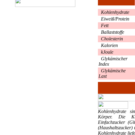
Kohlenhydrate
Eiweiß/Protein
Fett
Ballaststoffe
Cholesterin
Kalorien
kJoule
Glykämischer
Index
Glykämische
Last
Kohlenhydrate
si
Körper. Die Ko
Einfachzucker (Gl
(Haushaltszucker) 
Kohlenhydrate liefe