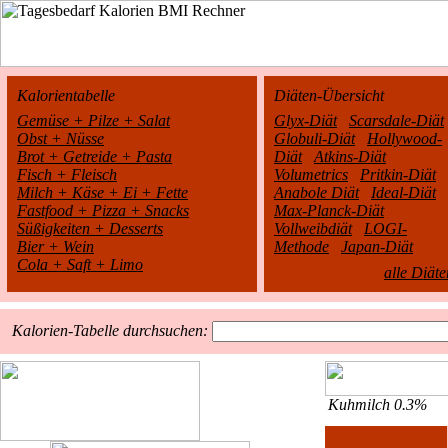
Kalorientabelle
Diäten-Übersicht
Gemüse + Pilze + Salat
Glyx-Diät
Scarsdale-Diät
Obst + Nüsse
Globuli-Diät
Hollywood-
Brot + Getreide + Pasta
Diät
Atkins-Diät
Fisch + Fleisch
Volumetrics
Pritkin-Diät
Milch + Käse + Ei + Fette
Anabole Diät
Ideal-Diät
Fastfood + Pizza + Snacks
Max-Planck-Diät
Süßigkeiten + Desserts
Vollweibdiät
LOGI-
Bier + Wein
Methode
Japan-Diät
Cola + Saft + Limo
alle Diäte
Kalorien-Tabelle durchsuchen:
Kuhmilch 0.3%