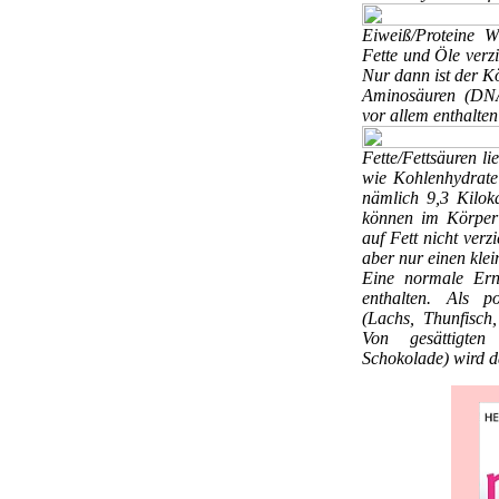
Eiweiß/Proteine
W
Fette und Öle verzi
Nur dann ist der K
Aminosäuren (DNA-
vor allem enthalten
Fette/Fettsäuren
li
wie Kohlenhydrate
nämlich 9,3 Kilok
können im Körper 
auf Fett nicht verz
aber nur einen klei
Eine normale Ern
enthalten. Als po
(Lachs, Thunfisch,
Von gesättigten 
Schokolade) wird 