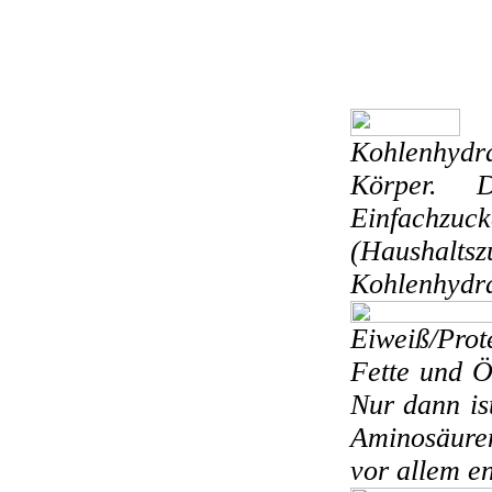
Kohlenhyd
Körper. D
Einfachzuc
(Haushaltsz
Kohlenhydrat
Eiweiß/Pro
Fette und Ö
Nur dann is
Aminosäure
vor allem en