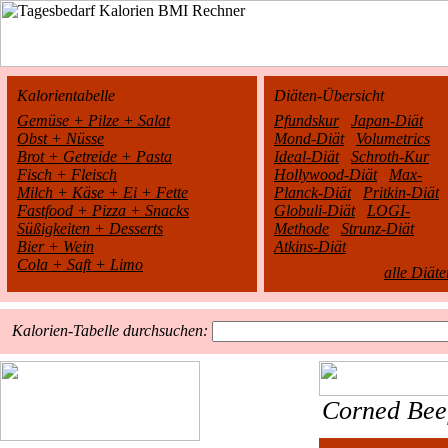
Kalorientabelle
Diäten-Übersicht
Gemüse + Pilze + Salat
Pfundskur
Japan-Diät
Obst + Nüsse
Mond-Diät
Volumetrics
Brot + Getreide + Pasta
Ideal-Diät
Schroth-Kur
Fisch + Fleisch
Hollywood-Diät
Max-
Milch + Käse + Ei + Fette
Planck-Diät
Pritkin-Diät
Fastfood + Pizza + Snacks
Globuli-Diät
LOGI-
Süßigkeiten + Desserts
Methode
Strunz-Diät
Bier + Wein
Atkins-Diät
Cola + Saft + Limo
alle Diäte
Kalorien-Tabelle durchsuchen:
Corned Bee