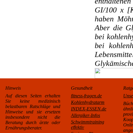
enthaltenen
GI/100 x [K
haben Möhr
Aber die Gl
bei kohlenhy
bei kohlen
Lebensmitte
Glykämische
Hinweis
Gesundheit
Ratg
Auf diesen Seiten erhalten
fitness-fragen.de
Unse
Sie keine medizinisch
Kohlenhydratarm
Büc
belastbaren Ratschläge und
INDEX-ESSEN.de
äh
Hinweise und sie ersetzen
pro
Allergiker-Infos
insbesondere nicht die
Koo
Schwimmtraining
Beratung durch ärzte oder
Onl
effektiv
Ernährungsberater.
ange