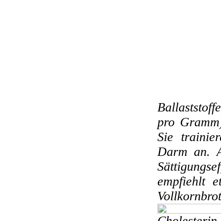
Ballaststoff
pro Gramm) 
Sie traini
Darm an. A
Sättigungse
empfiehlt e
Vollkornbro
Cholester