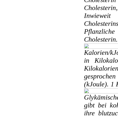
Cholesterin
Inwiewei
Cholesterins
Pflanzlich
Cholesterin.
Kalorien/k
in Kilokal
Kilokalori
gesprochen w
(kJoule). 1 
Glykämisch
gibt bei ko
ihre blutzu