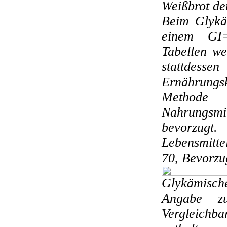
Weißbrot den
Beim Glykä
einem GI=
Tabellen we
stattdesse
Ernährung
Methode 
Nahrungsm
bevorzugt.
Lebensmitte
70, Bevorzu
Glykämisch
Angabe z
Vergleichb