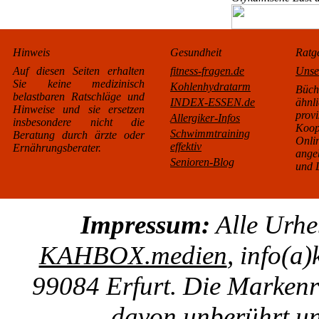
Hinweis
Gesundheit
Ratg
Auf diesen Seiten erhalten
fitness-fragen.de
Unse
Sie keine medizinisch
Kohlenhydratarm
Büc
belastbaren Ratschläge und
INDEX-ESSEN.de
äh
Hinweise und sie ersetzen
pro
Allergiker-Infos
insbesondere nicht die
Koo
Schwimmtraining
Beratung durch ärzte oder
Onl
effektiv
Ernährungsberater.
ange
Senioren-Blog
und L
Impressum:
Alle Urhe
KAHBOX.medien
, info(a
99084 Erfurt. Die Markenre
davon unberührt un