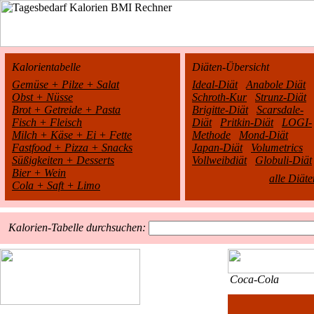
Kalorientabelle
Diäten-Übersicht
Gemüse + Pilze + Salat
Ideal-Diät
Anabole Diät
Obst + Nüsse
Schroth-Kur
Strunz-Diät
Brot + Getreide + Pasta
Brigitte-Diät
Scarsdale-
Fisch + Fleisch
Diät
Pritkin-Diät
LOGI-
Milch + Käse + Ei + Fette
Methode
Mond-Diät
Fastfood + Pizza + Snacks
Japan-Diät
Volumetrics
Süßigkeiten + Desserts
Vollweibdiät
Globuli-Diät
Bier + Wein
alle Diäte
Cola + Saft + Limo
Kalorien-Tabelle durchsuchen:
Coca-Cola