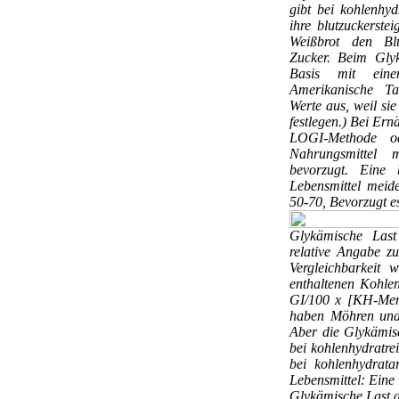
gibt bei kohlenhyd
ihre blutzuckerstei
Weißbrot den Blu
Zucker. Beim Gly
Basis mit ein
Amerikanische Ta
Werte aus, weil si
festlegen.) Bei Er
LOGI-Methode o
Nahrungsmittel 
bevorzugt. Eine b
Lebensmittel meid
50-70, Bevorzugt e
Glykämische Las
relative Angabe z
Vergleichbarkeit
enthaltenen Kohle
GI/100 x [KH-Menge
haben Möhren und 
Aber die Glykämisc
bei kohlenhydratrei
bei kohlenhydrata
Lebensmittel: Eine 
Glykämische Last a