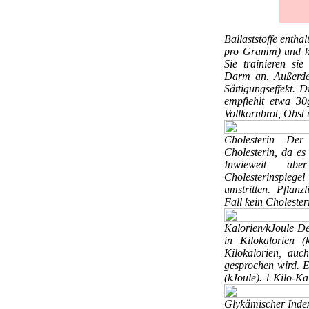
Ballaststoffe
enthal
pro Gramm) und kei
Sie trainieren si
Darm an. Außerde
Sättigungseffekt. 
empfiehlt etwa 30
Vollkornbrot, Obst
Cholesterin
Der 
Cholesterin, da es
Inwieweit abe
Cholesterinspieg
umstritten. Pflanz
Fall kein Cholester
Kalorien/kJoule
De
in Kilokalorien 
Kilokalorien, auc
gesprochen wird. Eb
(kJoule). 1 Kilo-Ka
Glykämischer Ind