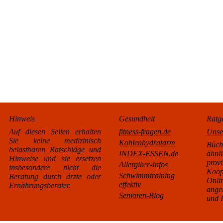
Hinweis
Gesundheit
Ratg
Auf diesen Seiten erhalten
fitness-fragen.de
Unse
Sie keine medizinisch
Kohlenhydratarm
Büc
belastbaren Ratschläge und
INDEX-ESSEN.de
äh
Hinweise und sie ersetzen
pro
Allergiker-Infos
insbesondere nicht die
Koo
Schwimmtraining
Beratung durch ärzte oder
Onl
effektiv
Ernährungsberater.
ange
Senioren-Blog
und L