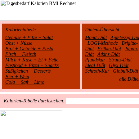
Kalorientabelle
Diäten-Übersicht
Gemüse + Pilze + Salat
Mond-Diät
Apfelessig-Diä
Obst + Nüsse
LOGI-Methode
Brigitte-
Brot + Getreide + Pasta
Diät
Pritkin-Diät
Japan-
Fisch + Fleisch
Diät
Atkins-Diät
Milch + Käse + Ei + Fette
Pfundskur
Strunz-Diät
Fastfood + Pizza + Snacks
Ideal-Diät
Glyx-Diät
Süßigkeiten + Desserts
Schroth-Kur
Globuli-Diät
Bier + Wein
alle Diäte
Cola + Saft + Limo
Kalorien-Tabelle durchsuchen: