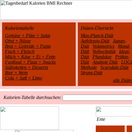
Kalorientabelle
Diäten-Übersicht
Gemüse + Pilze + Salat
Max-Planck-Diät
Obst + Nüsse
Apfelessig-Diät
Japan-
Brot + Getreide + Pasta
Diät
Volumetrics
Mond-
Fisch + Fleisch
Diät
Vollweibdiät
Ideal-
Milch + Käse + Ei + Fette
Diät
Pfundskur
Pritkin-
Fastfood + Pizza + Snacks
Diät
Anabole Diät
LOGI
Süßigkeiten + Desserts
Methode
Scarsdale-Diät
Bier + Wein
Strunz-Diät
Cola + Saft + Limo
alle Diäte
Kalorien-Tabelle durchsuchen:
Ente
1