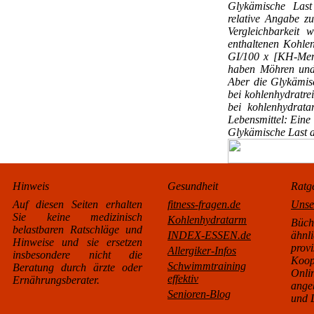
Glykämische Las
relative Angabe z
Vergleichbarkeit
enthaltenen Kohle
GI/100 x [KH-Menge
haben Möhren und 
Aber die Glykämisc
bei kohlenhydratrei
bei kohlenhydrata
Lebensmittel: Eine 
Glykämische Last a
Hinweis
Gesundheit
Ratg
Auf diesen Seiten erhalten
fitness-fragen.de
Unse
Sie keine medizinisch
Kohlenhydratarm
Büc
belastbaren Ratschläge und
INDEX-ESSEN.de
äh
Hinweise und sie ersetzen
pro
Allergiker-Infos
insbesondere nicht die
Koo
Schwimmtraining
Beratung durch ärzte oder
Onl
effektiv
Ernährungsberater.
ange
Senioren-Blog
und L