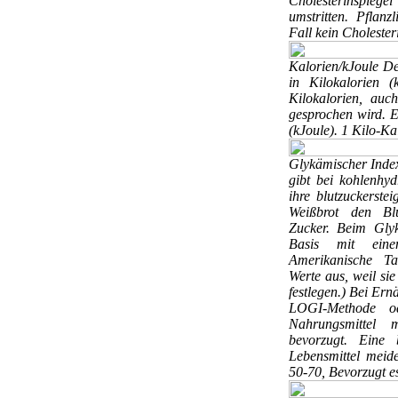
Cholesterinspieg
umstritten. Pflanz
Fall kein Cholester
Kalorien/kJoule
De
in Kilokalorien 
Kilokalorien, auc
gesprochen wird. Eb
(kJoule). 1 Kilo-Ka
Glykämischer Ind
gibt bei kohlenhyd
ihre blutzuckerstei
Weißbrot den Blu
Zucker. Beim Gly
Basis mit ein
Amerikanische Ta
Werte aus, weil si
festlegen.) Bei Er
LOGI-Methode o
Nahrungsmittel 
bevorzugt. Eine b
Lebensmittel meid
50-70, Bevorzugt e