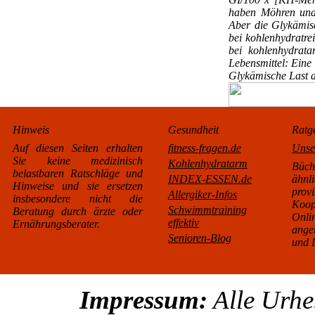
haben Möhren und 
Aber die Glykämisc
bei kohlenhydratrei
bei kohlenhydrata
Lebensmittel: Eine 
Glykämische Last a
Hinweis
Gesundheit
Ratg
Auf diesen Seiten erhalten
fitness-fragen.de
Unse
Sie keine medizinisch
Kohlenhydratarm
Büc
belastbaren Ratschläge und
INDEX-ESSEN.de
äh
Hinweise und sie ersetzen
pro
Allergiker-Infos
insbesondere nicht die
Koo
Schwimmtraining
Beratung durch ärzte oder
Onl
effektiv
Ernährungsberater.
ange
Senioren-Blog
und L
Impressum:
Alle Urhe