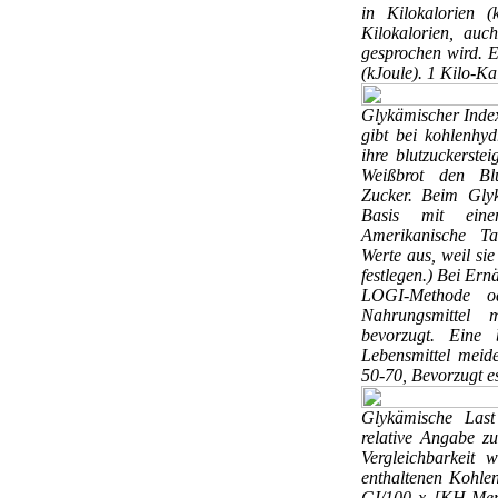
in Kilokalorien 
Kilokalorien, auc
gesprochen wird. Eb
(kJoule). 1 Kilo-Ka
Glykämischer Ind
gibt bei kohlenhyd
ihre blutzuckerstei
Weißbrot den Blu
Zucker. Beim Gly
Basis mit ein
Amerikanische Ta
Werte aus, weil si
festlegen.) Bei Er
LOGI-Methode o
Nahrungsmittel 
bevorzugt. Eine b
Lebensmittel meid
50-70, Bevorzugt e
Glykämische Las
relative Angabe z
Vergleichbarkeit
enthaltenen Kohle
GI/100 x [KH-Menge