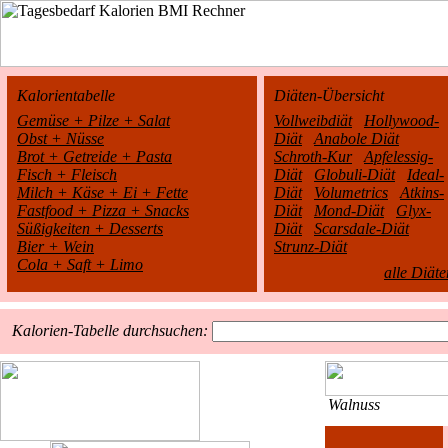
Kalorientabelle
Diäten-Übersicht
Gemüse + Pilze + Salat
Vollweibdiät
Hollywood-
Obst + Nüsse
Diät
Anabole Diät
Brot + Getreide + Pasta
Schroth-Kur
Apfelessig-
Fisch + Fleisch
Diät
Globuli-Diät
Ideal-
Milch + Käse + Ei + Fette
Diät
Volumetrics
Atkins-
Fastfood + Pizza + Snacks
Diät
Mond-Diät
Glyx-
Süßigkeiten + Desserts
Diät
Scarsdale-Diät
Bier + Wein
Strunz-Diät
Cola + Saft + Limo
alle Diäte
Kalorien-Tabelle durchsuchen:
Walnuss