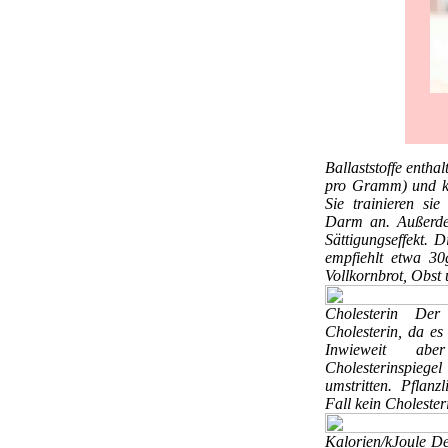
Ballaststoffe
enthal
pro Gramm) und kei
Sie trainieren si
Darm an. Außerde
Sättigungseffekt. 
empfiehlt etwa 30
Vollkornbrot, Obst
Cholesterin
Der 
Cholesterin, da es
Inwieweit abe
Cholesterinspieg
umstritten. Pflanz
Fall kein Cholester
Kalorien/kJoule
De