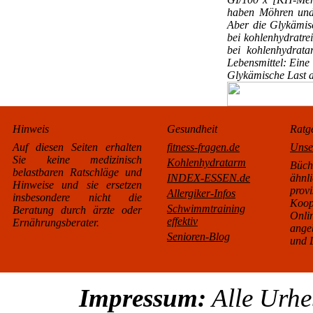
haben Möhren und 
Aber die Glykämisc
bei kohlenhydratrei
bei kohlenhydrata
Lebensmittel: Eine 
Glykämische Last a
Hinweis
Gesundheit
Ratg
Auf diesen Seiten erhalten
fitness-fragen.de
Unse
Sie keine medizinisch
Kohlenhydratarm
Büc
belastbaren Ratschläge und
INDEX-ESSEN.de
äh
Hinweise und sie ersetzen
pro
Allergiker-Infos
insbesondere nicht die
Koo
Schwimmtraining
Beratung durch ärzte oder
Onl
effektiv
Ernährungsberater.
ange
Senioren-Blog
und L
Impressum:
Alle Urhe