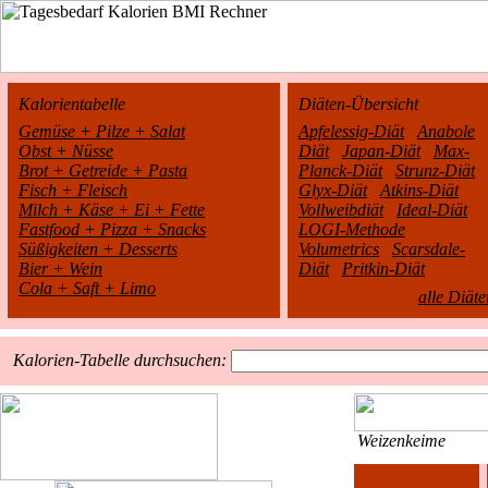
Kalorientabelle
Diäten-Übersicht
Gemüse + Pilze + Salat
Apfelessig-Diät
Anabole
Obst + Nüsse
Diät
Japan-Diät
Max-
Brot + Getreide + Pasta
Planck-Diät
Strunz-Diät
Fisch + Fleisch
Glyx-Diät
Atkins-Diät
Milch + Käse + Ei + Fette
Vollweibdiät
Ideal-Diät
Fastfood + Pizza + Snacks
LOGI-Methode
Süßigkeiten + Desserts
Volumetrics
Scarsdale-
Bier + Wein
Diät
Pritkin-Diät
Cola + Saft + Limo
alle Diäte
Kalorien-Tabelle durchsuchen:
Weizenkeime