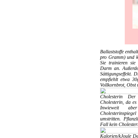
Ballaststoffe
enthal
pro Gramm) und kei
Sie trainieren si
Darm an. Außerde
Sättigungseffekt. 
empfiehlt etwa 30
Vollkornbrot, Obst
Cholesterin
Der 
Cholesterin, da es
Inwieweit abe
Cholesterinspieg
umstritten. Pflanz
Fall kein Cholester
Kalorien/kJoule
De