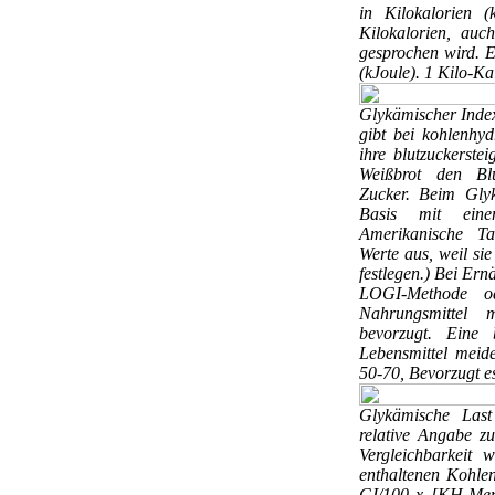
in Kilokalorien 
Kilokalorien, auc
gesprochen wird. Eb
(kJoule). 1 Kilo-Ka
Glykämischer Ind
gibt bei kohlenhyd
ihre blutzuckerstei
Weißbrot den Blu
Zucker. Beim Gly
Basis mit ein
Amerikanische Ta
Werte aus, weil si
festlegen.) Bei Er
LOGI-Methode o
Nahrungsmittel 
bevorzugt. Eine b
Lebensmittel meid
50-70, Bevorzugt e
Glykämische Las
relative Angabe z
Vergleichbarkeit
enthaltenen Kohle
GI/100 x [KH-Menge