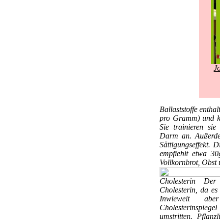
J
Ballaststoffe
enthal
pro Gramm) und kei
Sie trainieren si
Darm an. Außerde
Sättigungseffekt. 
empfiehlt etwa 30
Vollkornbrot, Obst
Cholesterin
Der 
Cholesterin, da es
Inwieweit abe
Cholesterinspieg
umstritten. Pflanz