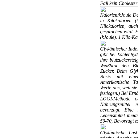
Fall kein Cholester
Kalorien/kJoule
De
in Kilokalorien 
Kilokalorien, auc
gesprochen wird. Eb
(kJoule). 1 Kilo-Ka
Glykämischer Ind
gibt bei kohlenhyd
ihre blutzuckerstei
Weißbrot den Blu
Zucker. Beim Gly
Basis mit ein
Amerikanische Ta
Werte aus, weil si
festlegen.) Bei Er
LOGI-Methode o
Nahrungsmittel 
bevorzugt. Eine b
Lebensmittel meid
50-70, Bevorzugt e
Glykämische Las