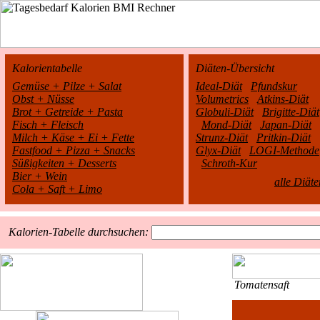
Kalorientabelle
Diäten-Übersicht
Gemüse + Pilze + Salat
Ideal-Diät
Pfundskur
Obst + Nüsse
Volumetrics
Atkins-Diät
Brot + Getreide + Pasta
Globuli-Diät
Brigitte-Diät
Fisch + Fleisch
Mond-Diät
Japan-Diät
Milch + Käse + Ei + Fette
Strunz-Diät
Pritkin-Diät
Fastfood + Pizza + Snacks
Glyx-Diät
LOGI-Methode
Süßigkeiten + Desserts
Schroth-Kur
Bier + Wein
alle Diäte
Cola + Saft + Limo
Kalorien-Tabelle durchsuchen:
Tomatensaft