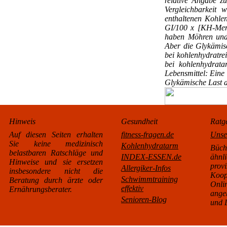
relative Angabe z
Vergleichbarkeit
enthaltenen Kohle
GI/100 x [KH-Menge
haben Möhren und 
Aber die Glykämisc
bei kohlenhydratrei
bei kohlenhydrata
Lebensmittel: Eine 
Glykämische Last a
Hinweis
Gesundheit
Ratg
Auf diesen Seiten erhalten
fitness-fragen.de
Unse
Sie keine medizinisch
Kohlenhydratarm
Büc
belastbaren Ratschläge und
INDEX-ESSEN.de
äh
Hinweise und sie ersetzen
pro
Allergiker-Infos
insbesondere nicht die
Koo
Schwimmtraining
Beratung durch ärzte oder
Onl
effektiv
Ernährungsberater.
ange
Senioren-Blog
und L