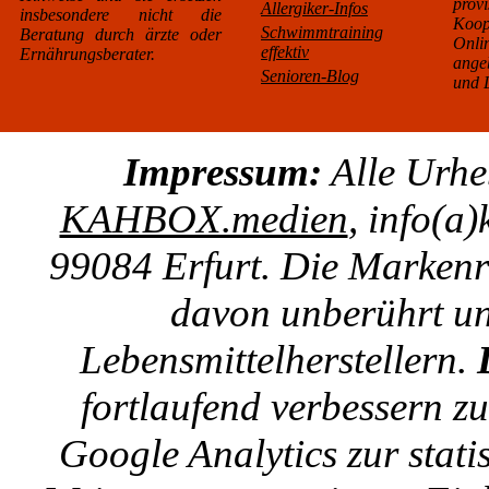
pro
Allergiker-Infos
insbesondere nicht die
Koo
Schwimmtraining
Beratung durch ärzte oder
Onl
effektiv
Ernährungsberater.
ange
Senioren-Blog
und L
Impressum:
Alle Urhe
KAHBOX.medien
, info(a
99084 Erfurt. Die Markenre
davon unberührt un
Lebensmittelherstellern.
fortlaufend verbessern z
Google Analytics zur stat