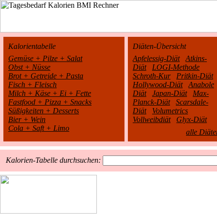
Kalorientabelle
Diäten-Übersicht
Gemüse + Pilze + Salat
Apfelessig-Diät
Atkins-
Obst + Nüsse
Diät
LOGI-Methode
Brot + Getreide + Pasta
Schroth-Kur
Pritkin-Diät
Fisch + Fleisch
Hollywood-Diät
Anabole
Milch + Käse + Ei + Fette
Diät
Japan-Diät
Max-
Fastfood + Pizza + Snacks
Planck-Diät
Scarsdale-
Süßigkeiten + Desserts
Diät
Volumetrics
Bier + Wein
Vollweibdiät
Glyx-Diät
Cola + Saft + Limo
alle Diäte
Kalorien-Tabelle durchsuchen: