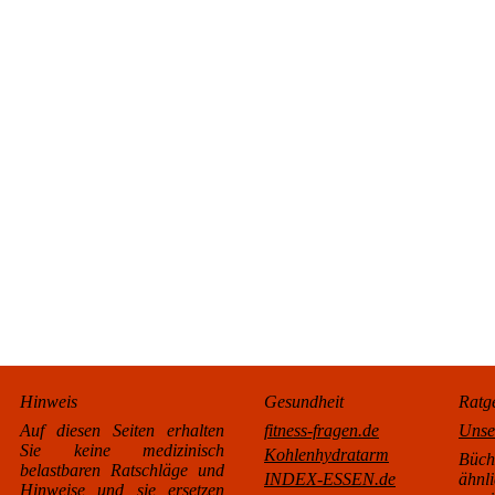
Hinweis
Gesundheit
Ratg
Auf diesen Seiten erhalten
fitness-fragen.de
Unse
Sie keine medizinisch
Kohlenhydratarm
Büc
belastbaren Ratschläge und
INDEX-ESSEN.de
äh
Hinweise und sie ersetzen