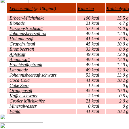
Lebensmittel
(je 100g/ml)
Kalorien
Kohlenhydr
Erbeer-Milchshake
106 kcal
15
Bionade
21 kcal
4
Passionsfruchtsaft
57 kcal
14
Johannisbeersaft rot
49 kcal
12
Holundersaft
41 kcal
8
Grapefruitsaft
45 kcal
10
Brombeersaft
33 kcal
8
Apfelsaft
49 kcal
12
Ananassaft
49 kcal
12
Fruchtsaftgetränk
49 kcal
12
Limonade
49 kcal
12
Johannisbeersaft schwarz
53 kcal
13
Coca-Cola
41 kcal
10
Coke Zero
1 kcal
Orangensaft
45 kcal
10
Kaffee schwarz
2 kcal
0
Großer Milchkaffee
21 kcal
2
Mineralwasser
0 kcal
Fanta
41 kcal
10