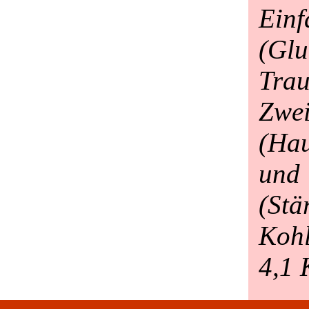
Einf
(Glu
Trau
Zwei
(Hau
und
(St
Kohl
4,1 