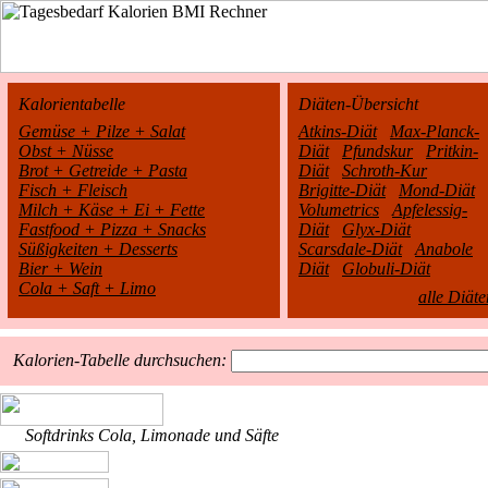
Kalorientabelle
Diäten-Übersicht
Gemüse + Pilze + Salat
Atkins-Diät
Max-Planck-
Obst + Nüsse
Diät
Pfundskur
Pritkin-
Brot + Getreide + Pasta
Diät
Schroth-Kur
Fisch + Fleisch
Brigitte-Diät
Mond-Diät
Milch + Käse + Ei + Fette
Volumetrics
Apfelessig-
Fastfood + Pizza + Snacks
Diät
Glyx-Diät
Süßigkeiten + Desserts
Scarsdale-Diät
Anabole
Bier + Wein
Diät
Globuli-Diät
Cola + Saft + Limo
alle Diäte
Kalorien-Tabelle durchsuchen:
Softdrinks Cola, Limonade und Säfte