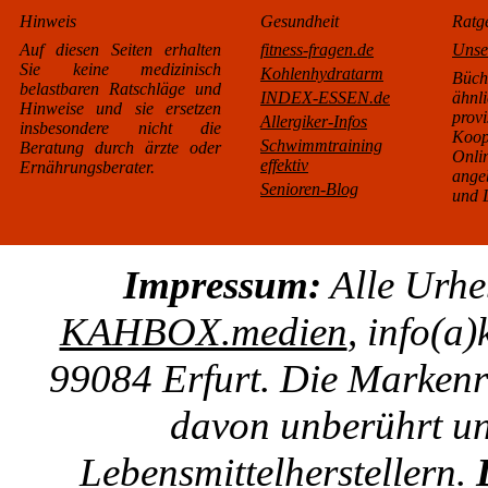
Hinweis
Gesundheit
Ratg
Auf diesen Seiten erhalten
fitness-fragen.de
Unse
Sie keine medizinisch
Kohlenhydratarm
Büc
belastbaren Ratschläge und
INDEX-ESSEN.de
äh
Hinweise und sie ersetzen
pro
Allergiker-Infos
insbesondere nicht die
Koo
Schwimmtraining
Beratung durch ärzte oder
Onl
effektiv
Ernährungsberater.
ange
Senioren-Blog
und L
Impressum:
Alle Urhe
KAHBOX.medien
, info(a
99084 Erfurt. Die Markenre
davon unberührt un
Lebensmittelherstellern.