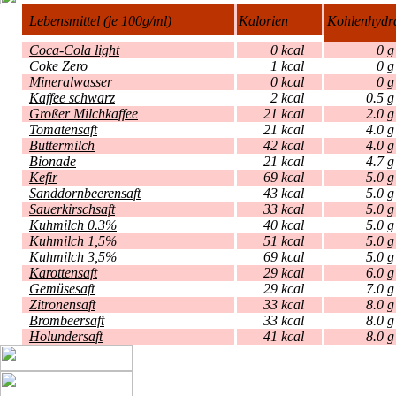
Lebensmittel
(je 100g/ml)
Kalorien
Kohlenhydr
Coca-Cola light
0 kcal
Coke Zero
1 kcal
Mineralwasser
0 kcal
Kaffee schwarz
2 kcal
0
Großer Milchkaffee
21 kcal
2
Tomatensaft
21 kcal
4
Buttermilch
42 kcal
4
Bionade
21 kcal
4
Kefir
69 kcal
5
Sanddornbeerensaft
43 kcal
5
Sauerkirschsaft
33 kcal
5
Kuhmilch 0.3%
40 kcal
5
Kuhmilch 1,5%
51 kcal
5
Kuhmilch 3,5%
69 kcal
5
Karottensaft
29 kcal
6
Gemüsesaft
29 kcal
7
Zitronensaft
33 kcal
8
Brombeersaft
33 kcal
8
Holundersaft
41 kcal
8