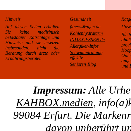
Hinweis
Gesundheit
Ratg
Auf diesen Seiten erhalten
fitness-fragen.de
Unse
Sie keine medizinisch
Kohlenhydratarm
Büc
belastbaren Ratschläge und
INDEX-ESSEN.de
äh
Hinweise und sie ersetzen
pro
Allergiker-Infos
insbesondere nicht die
Koo
Schwimmtraining
Beratung durch ärzte oder
Onl
effektiv
Ernährungsberater.
ange
Senioren-Blog
und L
Impressum:
Alle Urhe
KAHBOX.medien
, info(a
99084 Erfurt. Die Markenre
davon unberührt un