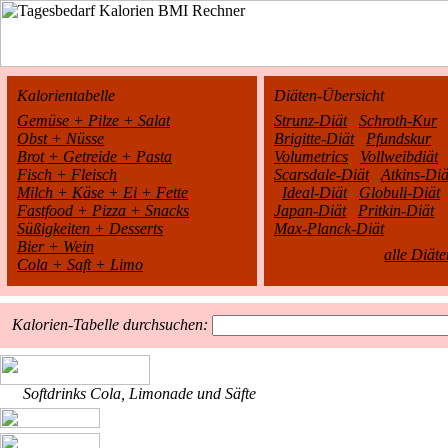
Kalorientabelle
Diäten-Übersicht
Gemüse + Pilze + Salat
Strunz-Diät
Schroth-Kur
Obst + Nüsse
Brigitte-Diät
Pfundskur
Brot + Getreide + Pasta
Volumetrics
Vollweibdiät
Fisch + Fleisch
Scarsdale-Diät
Atkins-Diä
Milch + Käse + Ei + Fette
Ideal-Diät
Globuli-Diät
Fastfood + Pizza + Snacks
Japan-Diät
Pritkin-Diät
Süßigkeiten + Desserts
Max-Planck-Diät
Bier + Wein
alle Diäte
Cola + Saft + Limo
Kalorien-Tabelle durchsuchen:
Softdrinks Cola, Limonade und Säfte